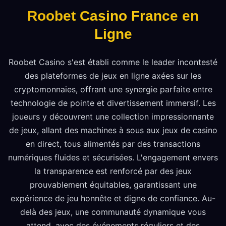
Roobet Casino France en
Ligne
Roobet Casino s'est établi comme le leader incontesté
des plateformes de jeux en ligne axées sur les
cryptomonnaies, offrant une synergie parfaite entre
technologie de pointe et divertissement immersif. Les
joueurs y découvrent une collection impressionnante
de jeux, allant des machines à sous aux jeux de casino
en direct, tous alimentés par des transactions
numériques fluides et sécurisées. L'engagement envers
la transparence est renforcé par des jeux
prouvablement équitables, garantissant une
expérience de jeu honnête et digne de confiance. Au-
delà des jeux, une communauté dynamique vous
attend, avec des événements réguliers et des