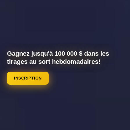
Gagnez jusqu'à 100 000 $ dans les
tirages au sort hebdomadaires!
INSCRIPTION