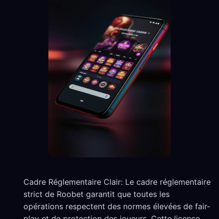
Cadre Réglementaire Clair: Le cadre réglementaire
strict de Roobet garantit que toutes les
opérations respectent des normes élevées de fair-
play et de protection des joueurs. Cette licence