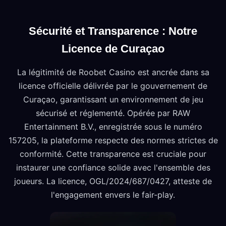
Sécurité et Transparence : Notre
Licence de Curaçao
La légitimité de Roobet Casino est ancrée dans sa
licence officielle délivrée par le gouvernement de
Curaçao, garantissant un environnement de jeu
sécurisé et réglementé. Opérée par RAW
Entertainment B.V., enregistrée sous le numéro
157205, la plateforme respecte des normes strictes de
conformité. Cette transparence est cruciale pour
instaurer une confiance solide avec l'ensemble des
joueurs. La licence, OGL/2024/687/0427, atteste de
l'engagement envers le fair-play.