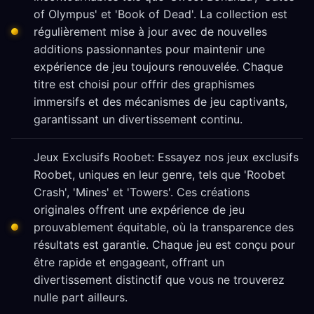
of Olympus' et 'Book of Dead'. La collection est
régulièrement mise à jour avec de nouvelles
additions passionnantes pour maintenir une
expérience de jeu toujours renouvelée. Chaque
titre est choisi pour offrir des graphismes
immersifs et des mécanismes de jeu captivants,
garantissant un divertissement continu.
Jeux Exclusifs Roobet: Essayez nos jeux exclusifs
Roobet, uniques en leur genre, tels que 'Roobet
Crash', 'Mines' et 'Towers'. Ces créations
originales offrent une expérience de jeu
prouvablement équitable, où la transparence des
résultats est garantie. Chaque jeu est conçu pour
être rapide et engageant, offrant un
divertissement distinctif que vous ne trouverez
nulle part ailleurs.