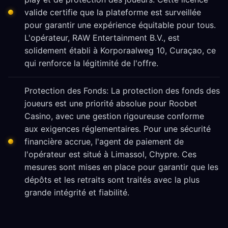
valide certifie que la plateforme est surveillée
pour garantir une expérience équitable pour tous.
L'opérateur, RAW Entertainment B.V., est
solidement établi à Korporaalweg 10, Curaçao, ce
qui renforce la légitimité de l'offre.
Protection des Fonds: La protection des fonds des
joueurs est une priorité absolue pour Roobet
Casino, avec une gestion rigoureuse conforme
aux exigences réglementaires. Pour une sécurité
financière accrue, l'agent de paiement de
l'opérateur est situé à Limassol, Chypre. Ces
mesures sont mises en place pour garantir que les
dépôts et les retraits sont traités avec la plus
grande intégrité et fiabilité.