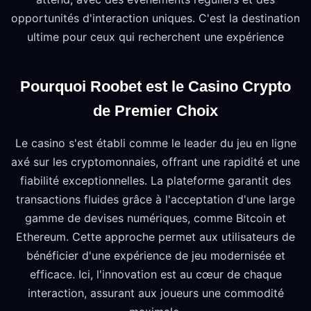
opportunités d'interaction uniques. C'est la destination
ultime pour ceux qui recherchent une expérience
Pourquoi Roobet est le Casino Crypto
de Premier Choix
Le casino s'est établi comme le leader du jeu en ligne
axé sur les cryptomonnaies, offrant une rapidité et une
fiabilité exceptionnelles. La plateforme garantit des
transactions fluides grâce à l'acceptation d'une large
gamme de devises numériques, comme Bitcoin et
Ethereum. Cette approche permet aux utilisateurs de
bénéficier d'une expérience de jeu modernisée et
efficace. Ici, l'innovation est au cœur de chaque
interaction, assurant aux joueurs une commodité