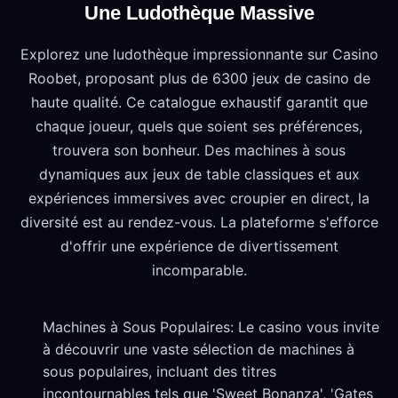
Une Ludothèque Massive
Explorez une ludothèque impressionnante sur Casino
Roobet, proposant plus de 6300 jeux de casino de
haute qualité. Ce catalogue exhaustif garantit que
chaque joueur, quels que soient ses préférences,
trouvera son bonheur. Des machines à sous
dynamiques aux jeux de table classiques et aux
expériences immersives avec croupier en direct, la
diversité est au rendez-vous. La plateforme s'efforce
d'offrir une expérience de divertissement
incomparable.
Machines à Sous Populaires: Le casino vous invite
à découvrir une vaste sélection de machines à
sous populaires, incluant des titres
incontournables tels que 'Sweet Bonanza', 'Gates